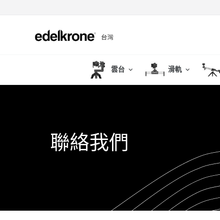
跳
至
主
要
內
雲台
滑軌
容
聯絡我們