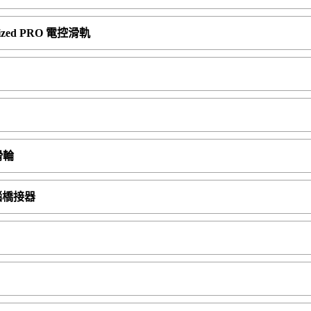
torized PRO 電控滑軌
控滑輪
 電腦橋接器