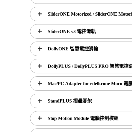
SliderONE Motorized / SliderONE Mo
SliderONE v3 電控滑軌
DollyONE 智慧電控滑輪
DollyPLUS / DollyPLUS PRO 智慧電
Mac/PC Adapter for edelkrone Moco
StandPLUS 摺疊腳架
Stop Motion Module 電腦控制模組