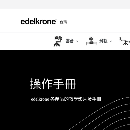
跳
至
主
要
內
雲台
滑軌
容
操作手冊
edelkrone 各產品的教學影片及手冊