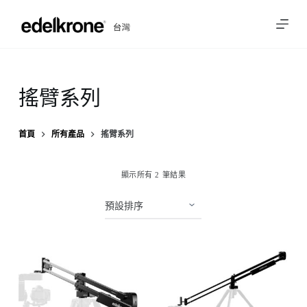
跳
至
主
要
內
搖臂系列
容
首頁
所有產品
搖臂系列
顯示所有 2 筆結果