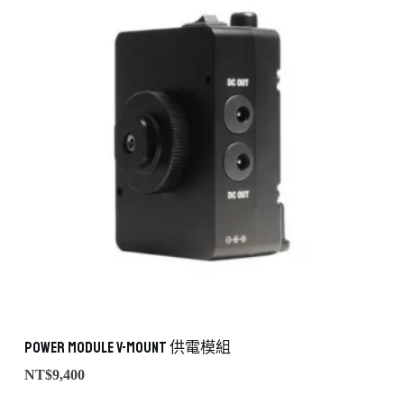
Power Module V-MOUNT 供電模組
NT$
9,400