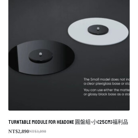
Turntable Module for HeadONE 圓盤組-小(25cm)福利品
NT$
2,890
NT$
3,090