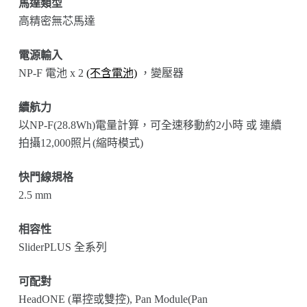
馬達類型
高精密無芯馬達
電源輸入
NP-F 電池 x 2
(不含電池)
，變壓器
續航力
以NP-F(28.8Wh)電量計算，可全速移動約2小時 或 連續
拍攝12,000照片(縮時模式)
快門線規格
2.5 mm
相容性
SliderPLUS 全系列
可配對
HeadONE (單控或雙控), Pan Module(Pan