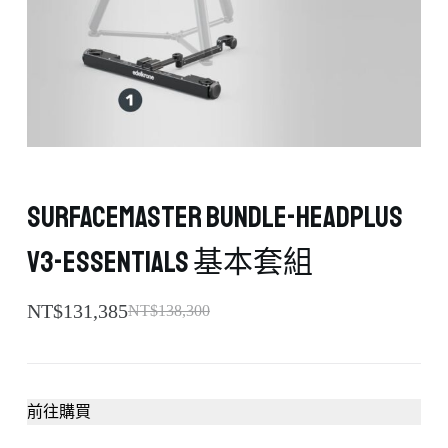
SurfaceMaster Bundle-HeadPLUS
v3-Essentials 基本套組
NT$
131,385
NT$
138,300
前往購買