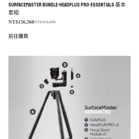
SurfaceMaster Bundle-HeadPLUS PRO-Essentials 基本
套組
NT$
156,560
NT$
164,800
前往購買