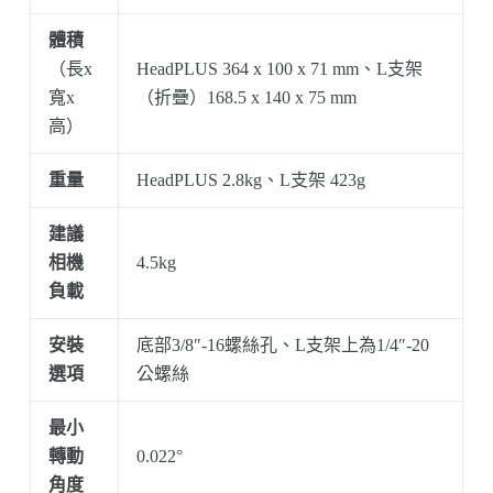
體積
（長x
HeadPLUS 364 x 100 x 71 mm、L支架
寬x
（折疊）168.5 x 140 x 75 mm
高）
重量
HeadPLUS 2.8kg、L支架 423g
建議
相機
4.5kg
負載
安裝
底部3/8″-16螺絲孔、L支架上為1/4″-20
選項
公螺絲
最小
轉動
0.022°
角度