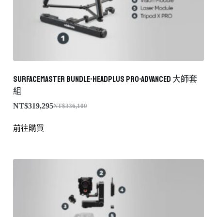
SurfaceMaster Bundle-HeadPLUS PRO-Advanced 大師套
組
NT$
319,295
NT$
336,100
前往購買