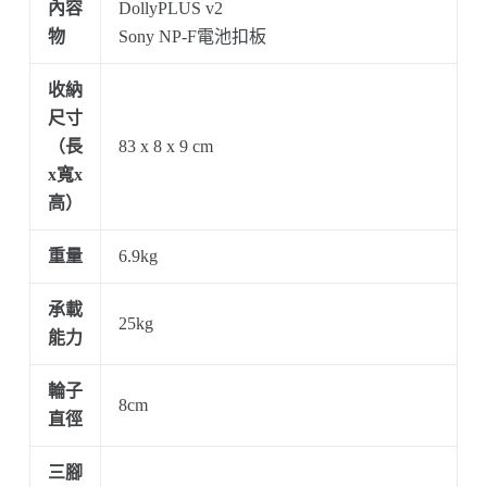
內容
DollyPLUS v2
物
Sony NP-F電池扣板
收納
尺寸
（長
83 x 8 x 9 cm
x寬x
高）
重量
6.9kg
承載
25kg
能力
輪子
8cm
直徑
三腳