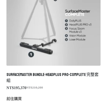
SurfaceMaster Bundle-HeadPLUS PRO-Complete 完整套
組
NT$
195,370
NT$
210,200
前往購買