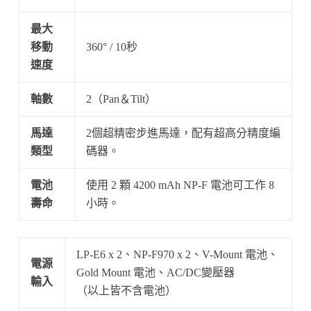
最大
移動
360° / 10秒
速度
軸數
2（Pan＆Tilt）
馬達
2個超精密步進馬達，配有超高分精度編
類型
碼器。
電池
使用 2 顆 4200 mAh NP-F 電池可工作 8
壽命
小時。
LP-E6 x 2、NP-F970 x 2、V-Mount 電池、
電源
Gold Mount 電池、AC/DC變壓器
輸入
（以上皆不含電池）