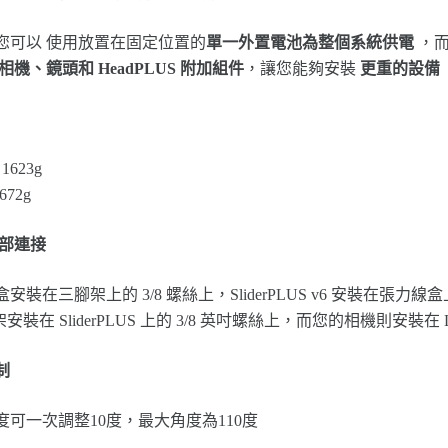
您可以 使用放置在固定位置的
單一外置電池為整個系統供電
，而
相機、鏡頭和 HeadPLUS 附加組件
，讓您能夠安裝
更重的設備
1623g
672g
底部連接
安裝在三腳架上的 3/8 螺絲上，SliderPLUS v6 安裝在張力線盒
架安裝在 SliderPLUS 上的 3/8 英吋螺絲上，而您的相機則安裝在 
制
度可一次調整10度，最大角度為110度