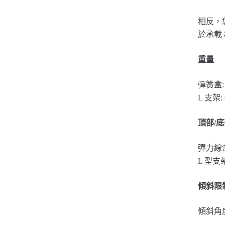
相反，
於承載
重量
彈簧盒: 
L 支架: 
頂部/
彈力線盒
L 型支
傾斜限
傾斜角