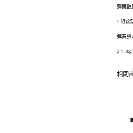
彈簧數
5 組鬆
彈簧張
2.4-
相關