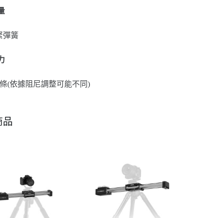
量
緊彈簧
力
3kg/條(依據阻尼調整可能不同)
商品