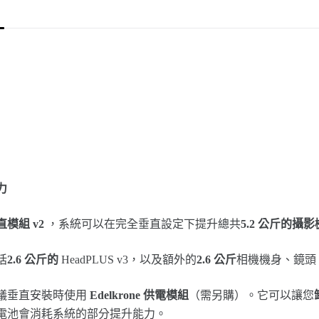
力
直模組 v2
，系統可以在完全垂直設定下提升總共
5.2 公斤的攝
括
2.6 公斤的
HeadPLUS v3，以及額外的
2.6 公斤
相機機身、鏡頭、
議垂直安裝時使用
Edelkrone 供電模組
（需另購）。它可以讓您
電池會消耗系統的部分提升能力。