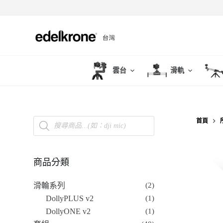
跳
至
主
要
內
雲台
滑軌
容
首頁
商品分類
滑輪系列
(2)
DollyPLUS v2
(1)
DollyONE v2
(1)