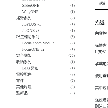
描述
SliderONE
(1)
WingONE
(1)
搖臂系列
(2)
描述
JibPLUS v1
(1)
JibONE v3
(1)
內容物
跟焦輔助系列
(3)
Focus/Zoom Module
(2)
彈簧盒
FocusONE v2
(1)
L 支架
雲台腳架
(20)
收納系列
(1)
承載能
Bags 背包
(1)
電控配件
(9)
使用
垂
零件
(2)
其他周邊
(0)
其中包
整新品
(5)
強烈建
則這些