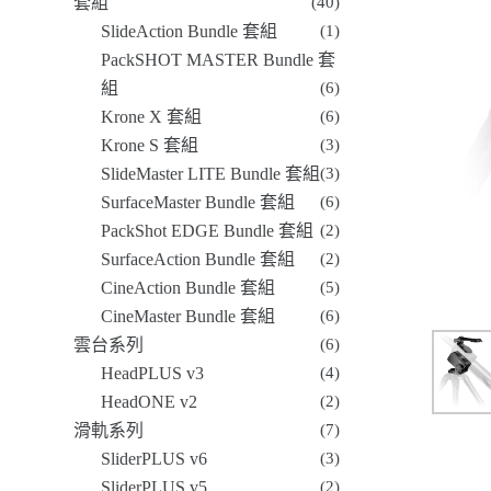
套組
(40)
SlideAction Bundle 套組
(1)
PackSHOT MASTER Bundle 套
組
(6)
Krone X 套組
(6)
Krone S 套組
(3)
SlideMaster LITE Bundle 套組
(3)
SurfaceMaster Bundle 套組
(6)
PackShot EDGE Bundle 套組
(2)
SurfaceAction Bundle 套組
(2)
CineAction Bundle 套組
(5)
CineMaster Bundle 套組
(6)
雲台系列
(6)
HeadPLUS v3
(4)
HeadONE v2
(2)
滑軌系列
(7)
SliderPLUS v6
(3)
SliderPLUS v5
(2)