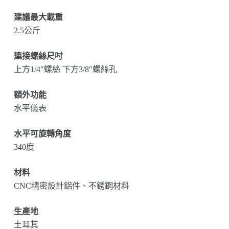
建議最大載重
2.5公斤
連接螺絲尺吋
上方1/4″螺絲 下方3/8″螺絲孔
額外功能
水平儀表
水平可旋轉角度
340度
材料
CNC精密設計鋁件、不銹鋼材料
生產地
土耳其