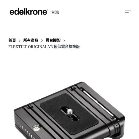
跳
至
主
要
內
首頁
所有產品
雲台腳架
FLEXTILT ORIGINAL V3 俯仰雲台標準版
容